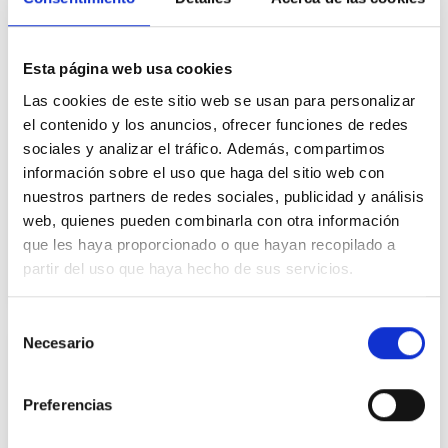
Esta página web usa cookies
Las cookies de este sitio web se usan para personalizar
Inspección de instalaciones industriales
el contenido y los anuncios, ofrecer funciones de redes
sociales y analizar el tráfico. Además, compartimos
información sobre el uso que haga del sitio web con
Levantamiento de estado actual para el cumplimiento de normativa.
nuestros partners de redes sociales, publicidad y análisis
web, quienes pueden combinarla con otra información
Más información
que les haya proporcionado o que hayan recopilado a
SOLICITAR PRESUPUESTO
partir del uso que haya hecho de sus servicios.
Selección
Necesario
de
consentimiento
Preferencias