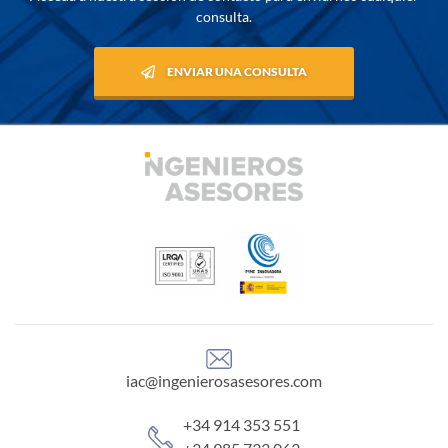
consulta.
ENVIAR UNA CONSULTA
iac@ingenierosasesores.com
+34 914 353 551