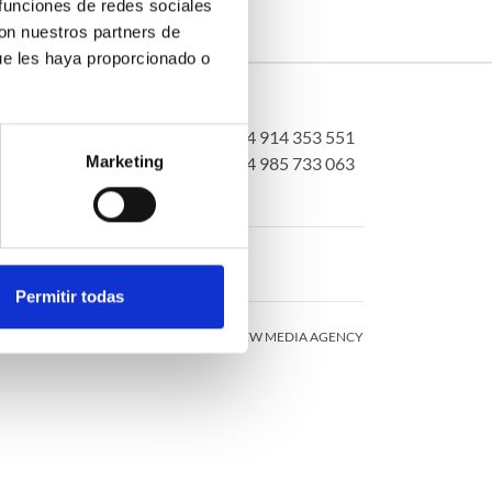
 funciones de redes sociales
con nuestros partners de
ue les haya proporcionado o
+34 914 353 551
Marketing
enierosasesores.com
+34 985 733 063
Permitir todas
Diseño web
PROUN NEW MEDIA AGENCY