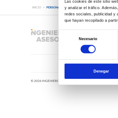
Las cookies de este sitio we
y analizar el tráfico. Ademá
INICIO
>
PERSONALIZAR COOKIES
redes sociales, publicidad y
que hayan recopilado a parti
Selección
Necesario
de
consentimiento
Denegar
© 2026 INGENIEROS ASESORES: Todos los derechos reservad