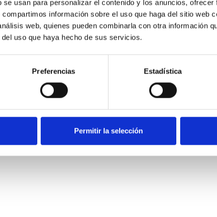
b se usan para personalizar el contenido y los anuncios, ofrecer
s, compartimos información sobre el uso que haga del sitio web 
 análisis web, quienes pueden combinarla con otra información q
r del uso que haya hecho de sus servicios.
Preferencias
Estadística
iac@ing
Visite nuestro sitio web del grupo
Permitir la selección
os.
Trabaja con nosotros
Aviso legal
Cookies
Mapa web