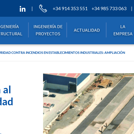
+34 914 353 551
+34 985 733 063
NGENIERÍA
INGENIERÍA DE
LA
ACTUALIDAD
TRUCTURAL
PROYECTOS
EMPRESA
RIDAD CONTRA INCENDIOS EN ESTABLECIMIENTOS INDUSTRIALES: AMPLIACIÓN
 al
dad