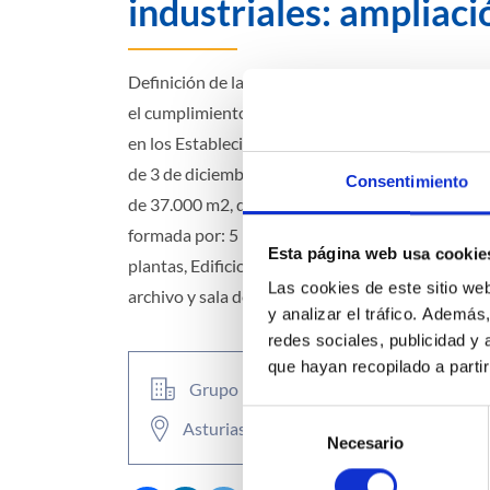
industriales: ampliaci
Definición de las medidas correctoras necesarias
el cumplimiento del “Reglamento de Seguridad 
en los Establecimientos Industriales” (Real Dec
de 3 de diciembre). El edificio industrial, ubicad
Consentimiento
de 37.000 m2, dispone de una superficie constr
formada por: 5 naves de producción, módulo de o
Esta página web usa cookie
plantas, Edificio auxiliar (servicio médico, vestu
Las cookies de este sitio we
archivo y sala de formación), áreas de almacenam
y analizar el tráfico. Ademá
redes sociales, publicidad y
que hayan recopilado a parti
Grupo industrial
Selección
Asturias
Necesario
de
consentimiento