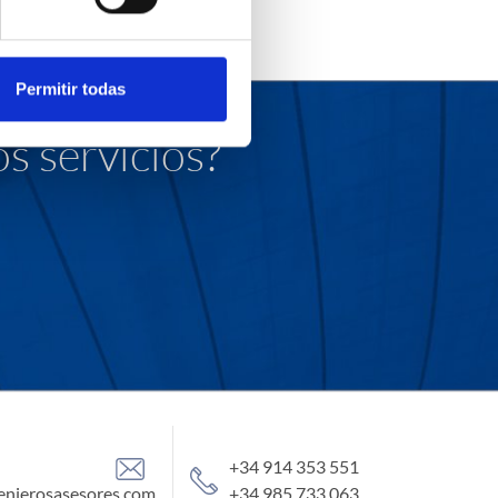
Permitir todas
s servicios?
+34 914 353 551
enierosasesores.com
+34 985 733 063