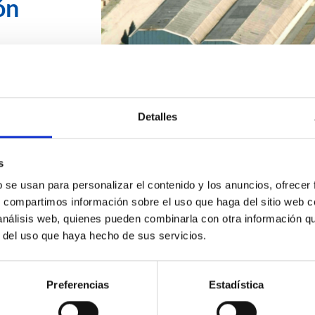
ón
 para garantizar
Contra Incendios
reto 2267/2004,
o en una parcela
Detalles
uida de 9.800 m2
ficinas en 2
s
arios, comedor,
b se usan para personalizar el contenido y los anuncios, ofrecer
iento exterior.
s, compartimos información sobre el uso que haga del sitio web 
 análisis web, quienes pueden combinarla con otra información q
r del uso que haya hecho de sus servicios.
Preferencias
Estadística