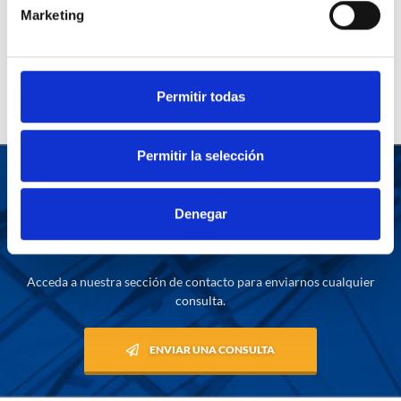
Marketing
Permitir todas
Permitir la selección
¿Desea más información sobre
nuestros servicios?
Denegar
Acceda a nuestra sección de contacto para enviarnos cualquier
consulta.
ENVIAR UNA CONSULTA