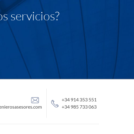
s servicios?
+34 914 353 551
enierosasesores.com
+34 985 733 063