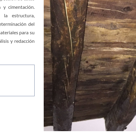
a y cimentación.
 la estructura,
eterminación del
teriales para su
lisis y redacción