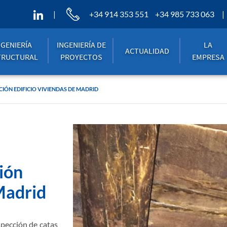
+34 914 353 551
+34 985 733 063
NGENIERÍA
INGENIERÍA DE
LA
ACTUALIDAD
TRUCTURAL
PROYECTOS
EMPRESA
IÓN EDIFICIO VIVIENDAS DE MADRID
ión
 Madrid
spección de catas