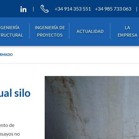
+34 914 353 551
+34 985 733 063
NGENIERÍA
INGENIERÍA DE
LA
ACTUALIDAD
TRUCTURAL
PROYECTOS
EMPRESA
 ARMADO
al silo
ento de
nsayos no