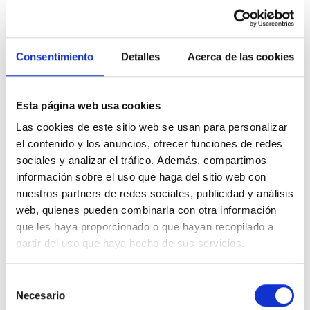
se requieren un determinado conjunto de acciones para alargar su
durabilidad y evitar su deterioro. Cada material tiene diferentes
características.
Consentimiento
Detalles
Acerca de las cookies
Mantenimiento de estructuras de madera
Tanto en su construcción como en su mantenimiento se han de
Esta página web usa cookies
tener en cuenta los siguientes parámetros:
Las cookies de este sitio web se usan para personalizar
el contenido y los anuncios, ofrecer funciones de redes
Se debe
controlar la humedad
mediante técnicas en las que se
sociales y analizar el tráfico. Además, compartimos
evite la descomposición.
información sobre el uso que haga del sitio web con
Proveer de unos
controles eficaces
sobre plagas como termitas
nuestros partners de redes sociales, publicidad y análisis
u otros insectos.
web, quienes pueden combinarla con otra información
Debe utilizarse
material de madera tratado a presión
o los que
que les haya proporcionado o que hayan recopilado a
naturalmente sean más perdurables.
partir del uso que haya hecho de sus servicios.
No deben realizarse alteraciones en elementos estructurales
como pilares, vigas o losas sin la intervención de un técnico.
Selección
Necesario
de