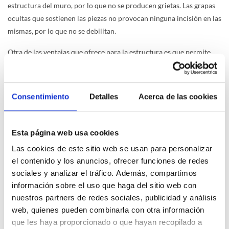
estructura del muro, por lo que no se producen grietas. Las grapas
ocultas que sostienen las piezas no provocan ninguna incisión en las
mismas, por lo que no se debilitan.
Otra de las ventajas que ofrece para la estructura es que permite
realizar reparaciones sin picar el muro. Solamente se quitan las
piezas dañadas, se reparan y se colocan de nuevo.
Consentimiento
Detalles
Acerca de las cookies
Estética versátil
Cabe destacar también que una de las características más atractivas
de las fachadas ventiladas es la
amplia variedad de materiales y
Esta página web usa cookies
acabados disponibles
.
Las cookies de este sitio web se usan para personalizar
el contenido y los anuncios, ofrecer funciones de redes
Desde materiales naturales como la piedra o la madera hasta
sociales y analizar el tráfico. Además, compartimos
opciones más modernas como el composite o la cerámica, este
información sobre el uso que haga del sitio web con
sistema ofrece una flexibilidad estética que se adapta a cualquier
nuestros partners de redes sociales, publicidad y análisis
estilo arquitectónico.
web, quienes pueden combinarla con otra información
que les haya proporcionado o que hayan recopilado a
Instalación de fachadas ventiladas: factores a