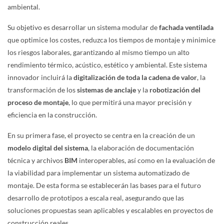
ambiental.
Su objetivo es desarrollar un sistema modular de
fachada ventilada
que optimice los costes, reduzca los tiempos de montaje y minimice
los riesgos laborales, garantizando al mismo tiempo un alto
rendimiento térmico, acústico, estético y ambiental. Este sistema
innovador incluirá la
digitalización de toda la cadena de valor
, la
transformación de los
sistemas de anclaje
y la
robotización del
proceso de montaje
, lo que permitirá una mayor precisión y
eficiencia en la construcción.
En su primera fase, el proyecto se centra en la creación de un
modelo digital del sistema
, la elaboración de documentación
técnica y archivos
BIM
interoperables, así como en la evaluación de
la viabilidad para implementar un sistema automatizado de
montaje. De esta forma se establecerán las bases para el futuro
desarrollo de prototipos a escala real, asegurando que las
soluciones propuestas sean aplicables y escalables en proyectos de
construcción reales.