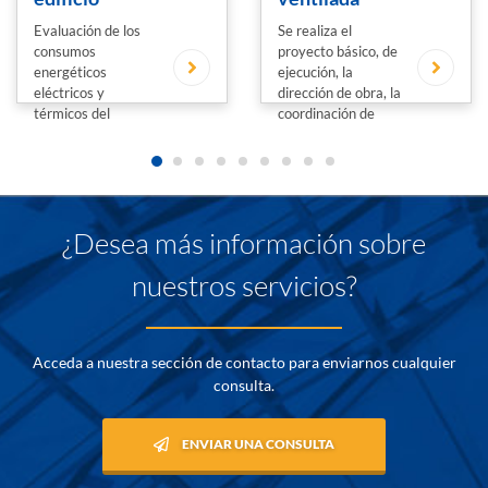
Evaluación de los
Se realiza el
consumos
proyecto básico, de
energéticos
ejecución, la
eléctricos y
dirección de obra, la
térmicos del
coordinación de
tanatorio y estudiar
seguridad y salud,
medidas de Ahorro
en la...
y...
¿Desea más información sobre
nuestros servicios?
Acceda a nuestra sección de contacto para enviarnos cualquier
consulta.
ENVIAR UNA CONSULTA