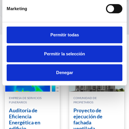
Marketing
Permitir todas
Nuestros Casos de éxito
Permitir la selección
Denegar
EMPRESA DE SERVICIOS
COMUNIDAD DE
FUNERARIOS
PROPIETARIOS
Auditoría de
Proyecto de
Eficiencia
ejecución de
Energética en
fachada
edificio
ventilada