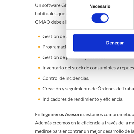
Un software GMAO se compone de diferentes secci
Necesario
de
habituales que desarrollan los equipos de mante
consentimiento
GMAO debe albergar, entre otras, son:
Gestión de activos (equipos e instalaciones).
Denegar
Programación de mantenimientos preventiv
Gestión de personal y recursos.
Inventario del stock de consumibles y repues
Control de incidencias.
Creación y seguimiento de Órdenes de Traba
Indicadores de rendimiento y eficiencia.
En
Ingenieros Asesores
estamos comprometidos c
Además creemos en la eficiencia a través de la 
medirse para encontrar un mejor desarrollo de l