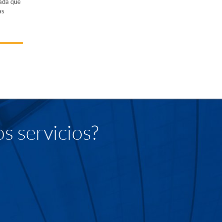
zada que
as
s servicios?