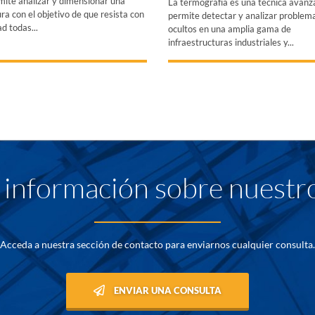
mite analizar y dimensionar una
La termografía es una técnica avan
ra con el objetivo de que resista con
permite detectar y analizar problem
d todas...
ocultos en una amplia gama de
infraestructuras industriales y...
información sobre nuestro
Acceda a nuestra sección de contacto para enviarnos cualquier consulta.
ENVIAR UNA CONSULTA