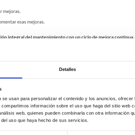
ar mejoras.
lementar esas mejoras.
ión integral del mantenimiento con un ciclo de mejora continua
.
alizado para las características propias de cada empresa que pu
talación muy interesante.
Detalles
nto se valen de la ayuda de un programa o software GMAO (
Gestió
 tipo de aplicaciones facilitan enormemente la tarea del análisis de
s
o de mejora continua.
b se usan para personalizar el contenido y los anuncios, ofrecer
s, compartimos información sobre el uso que haga del sitio web 
a y flexible
y se realiza sobre criterios objetivos. Además favorece
 análisis web, quienes pueden combinarla con otra información q
s correctivos a preventivos con el consiguiente
ahorro en tiempos
r del uso que haya hecho de sus servicios.