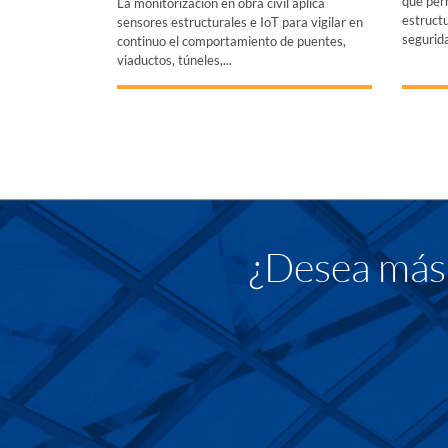
que per
La monitorización en obra civil aplica
estructu
sensores estructurales e IoT para vigilar en
segurida
continuo el comportamiento de puentes,
viaductos, túneles,...
¿Desea más 