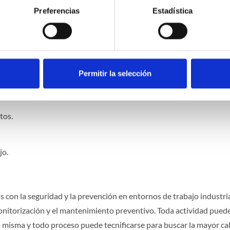
ones que posibilitan llevar un control exhaustivo de todas las 
Preferencias
Estadística
nimiento. Algunas de las principales funciones que todo programa
Permitir la selección
os.
tos.
jo.
on la seguridad y la prevención en entornos de trabajo industria
monitorización y el mantenimiento preventivo. Toda actividad pued
a misma y todo proceso puede tecnificarse para buscar la mayor ca