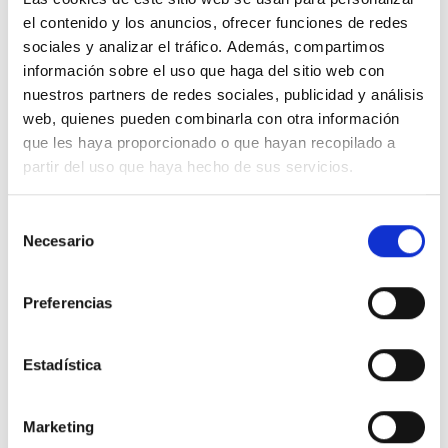
el contenido y los anuncios, ofrecer funciones de redes
sociales y analizar el tráfico. Además, compartimos
información sobre el uso que haga del sitio web con
Guía práctica del Real Decreto 736/2020 por el que se
nuestros partners de redes sociales, publicidad y análisis
regula la contabilización de consumos individuales en
instalaciones térmicas de edificios
web, quienes pueden combinarla con otra información
que les haya proporcionado o que hayan recopilado a
Publicado el 24/05/2022
NORMATIVAS Y CERTIFICACIONES
partir del uso que haya hecho de sus servicios.
El Real Decreto 736/2020, publicado el 4 de agosto de 2020, tiene como
objetivo regular la contabilización de consumos individuales en
instalaciones...
Selección
Necesario
de
consentimiento
Preferencias
Estadística
Marketing