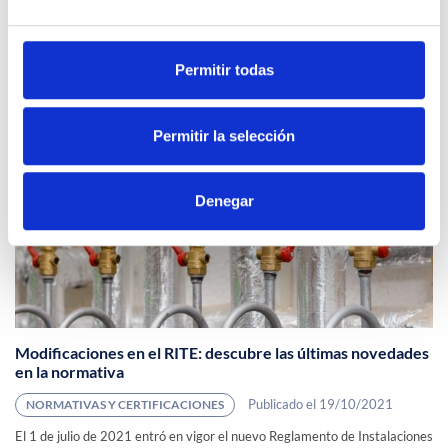
La figura del gestor de rehabilitación en la tramitación de
las ayudas del Programa de Rehabilitación de Vivienda y
Regeneración Urbana
Permitir todas
Publicado el 20/10/2021
NORMATIVAS Y CERTIFICACIONES
Potenciar la figura del gestor de rehabilitación es uno de los principales
objetivos del Real Decreto 853/2021, de 5 de octubre, por el que se...
Permitir la selección
Denegar
Modificaciones en el RITE: descubre las últimas novedades
en la normativa
Publicado el 19/10/2021
NORMATIVAS Y CERTIFICACIONES
El 1 de julio de 2021 entró en vigor el nuevo Reglamento de Instalaciones