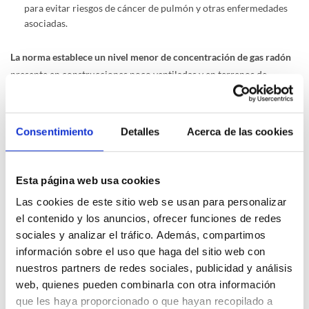
para evitar riesgos de cáncer de pulmón y otras enfermedades
asociadas.
La norma establece un nivel menor de concentración de gas radón
presente en construcciones poco ventiladas y en terrenos de
naturaleza granítica. Se establecen algunas pautas básicas:
Establecer un aislamiento con respecto al terreno existente
Consentimiento
Detalles
Acerca de las cookies
Extraer el radón por despresurización
Sellar las posibles zonas de entrada
Esta página web usa cookies
Optar por espacios diáfanos
Las cookies de este sitio web se usan para personalizar
el contenido y los anuncios, ofrecer funciones de redes
Seguridad contra Incendios (DB-SI)
sociales y analizar el tráfico. Además, compartimos
El DB SI,
pretende evitar la posibilidad de que se propague el fuego
información sobre el uso que haga del sitio web con
por medio de las fachadas de las viviendas
y garantizar la seguridad
nuestros partners de redes sociales, publicidad y análisis
de las personas. Esta solución se enfoca en evitar la reacción del
web, quienes pueden combinarla con otra información
fuego, a partir de mejoras en los sistemas constructivos de las
que les haya proporcionado o que hayan recopilado a