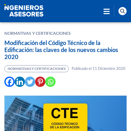
NORMATIVAS Y CERTIFICACIONES
Modificación del Código Técnico de la
Edificación: las claves de los nuevos cambios
2020
Publicado el 11 Diciembre 2020
NORMATIVAS Y CERTIFICACIONES