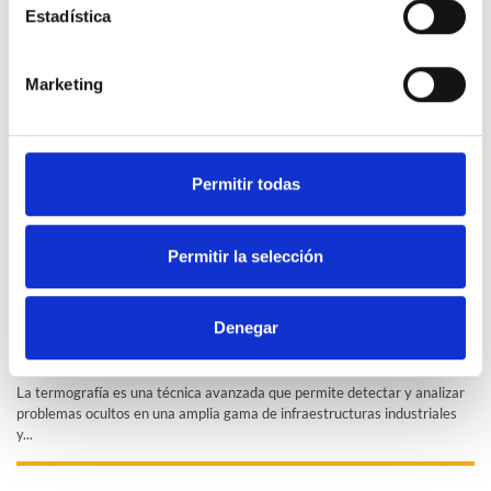
Estadística
Noticias relacionadas
Marketing
Permitir todas
Permitir la selección
Aplicaciones de la termografía: ¿qué problemas se pueden
detectar?
Denegar
Publicado el 15/02/2025
EFICIENCIA ENERGÉTICA
La termografía es una técnica avanzada que permite detectar y analizar
problemas ocultos en una amplia gama de infraestructuras industriales
y...