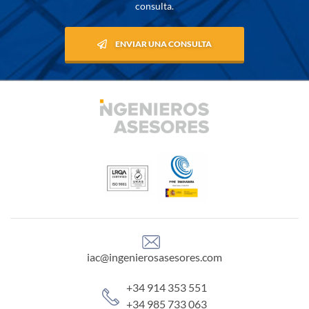
consulta.
ENVIAR UNA CONSULTA
iac@ingenierosasesores.com
+34 914 353 551
+34 985 733 063