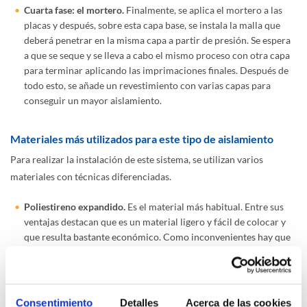
Cuarta fase: el mortero.
Finalmente, se aplica el mortero a las
placas y después, sobre esta capa base, se instala la malla que
deberá penetrar en la misma capa a partir de presión. Se espera
a que se seque y se lleva a cabo el mismo proceso con otra capa
para terminar aplicando las imprimaciones finales. Después de
todo esto, se añade un revestimiento con varias capas para
conseguir un mayor aislamiento.
Materiales más utilizados para este tipo de aislamiento
Para realizar la instalación de este sistema, se utilizan varios
materiales con técnicas diferenciadas.
Poliestireno expandido.
Es el material más habitual. Entre sus
ventajas destacan que es un material ligero y fácil de colocar y
que resulta bastante económico. Como inconvenientes hay que
decir que es inflamable, con menor aislamiento acústico y no
tiene la capacidad de soportar grandes cargas.
Poliestireno expandido con grafito.
Se trata de un material más
Consentimiento
Detalles
Acerca de las cookies
aislante y con mayor grosor. También es ligero y económico,