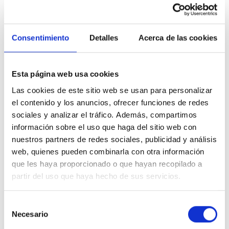
En
Ingenieros Asesores
hemos demostrado en multitud de
proyectos nuestro compromiso con la eficiencia energética y el uso
Consentimiento
Detalles
Acerca de las cookies
e implementación de nuevas tecnologías para disminuir el consumo
energético. Estamos a su disposición para asesorarle sobre la
aplicación de las últimas directivas europeas y cumplir con las
Esta página web usa cookies
normativas del Objetivo 20/20/20.
Las cookies de este sitio web se usan para personalizar
el contenido y los anuncios, ofrecer funciones de redes
sociales y analizar el tráfico. Además, compartimos
Noticias relacionadas
información sobre el uso que haga del sitio web con
nuestros partners de redes sociales, publicidad y análisis
web, quienes pueden combinarla con otra información
que les haya proporcionado o que hayan recopilado a
partir del uso que haya hecho de sus servicios.
Selección
Necesario
de
Aplicaciones de la termografía: ¿qué problemas se pueden
consentimiento