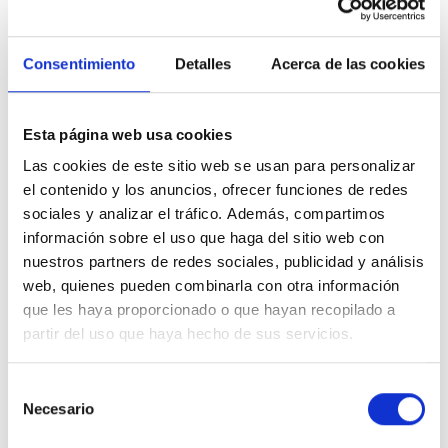
la toma y gestión del dato.
Más de
15 empresas
además de Ingenieros Asesores de
11 países de
Consentimiento
Detalles
Acerca de las cookies
la UE
participan en este proyecto. Durante los próximos meses se
irán publicando los avances de un proyecto de innovación que
busca
revolucionar las técnicas de construcción y mantenimiento
Esta página web usa cookies
de estructuras con hormigón.
Las cookies de este sitio web se usan para personalizar
el contenido y los anuncios, ofrecer funciones de redes
sociales y analizar el tráfico. Además, compartimos
Noticias relacionadas
información sobre el uso que haga del sitio web con
nuestros partners de redes sociales, publicidad y análisis
web, quienes pueden combinarla con otra información
que les haya proporcionado o que hayan recopilado a
partir del uso que haya hecho de sus servicios.
Selección
Necesario
de
Ingeniería de detalle. ¿Cuáles son las fases de un proyecto?
consentimiento