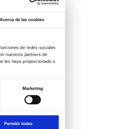
duzcan
Acerca de las cookies
te,
lico
mente.
os
 funciones de redes sociales
con nuestros partners de
ue les haya proporcionado o
 y sin
Marketing
O2
.
Permitir todas