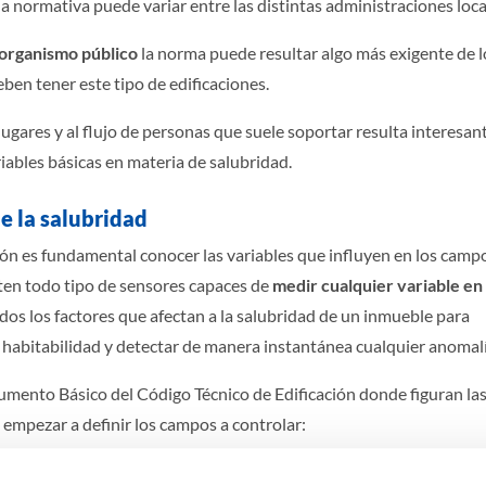
a normativa puede variar entre las distintas administraciones loca
organismo público
la norma puede resultar algo más exigente de l
ben tener este tipo de edificaciones.
 lugares y al flujo de personas que suele soportar resulta interesan
iables básicas en materia de salubridad.
e la salubridad
ión es fundamental conocer las variables que influyen en los camp
ten todo tipo de sensores capaces de
medir cualquier variable en
odos los factores que afectan a la salubridad de un inmueble para
 habitabilidad y detectar de manera instantánea cualquier anomalí
mento Básico del Código Técnico de Edificación donde figuran la
 empezar a definir los campos a controlar:
e limitar el riesgo previsible de presencia de agua o humedad en el i