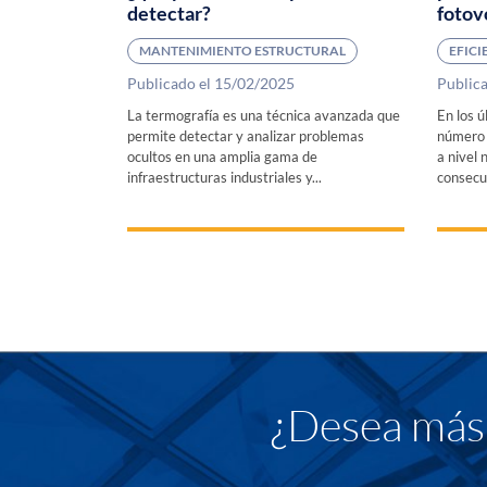
detectar?
fotov
MANTENIMIENTO ESTRUCTURAL
EFICI
Publicado el 15/02/2025
Public
La termografía es una técnica avanzada que
En los ú
permite detectar y analizar problemas
número 
ocultos en una amplia gama de
a nivel
infraestructuras industriales y...
consecue
¿Desea más 