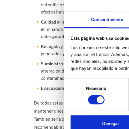
del edificio y en sus cerramientos y además
efectos indeseables.
Consentimiento
Calidad aire interior
. El edificio debe cont
eliminando contaminantes habituales. Para 
debe garantizarse un caudal de ventilación su
Esta página web usa cookie
Recogida y evacuación residuos
. Deben exis
Las cookies de este sitio we
generados y facilitar la labor del sistema púb
y analizar el tráfico. Ademá
redes sociales, publicidad y
Suministro de agua
. El suministro de agua a
que hayan recopilado a parti
alteración de las propiedades de aptitud pa
contaminación. También deben aplicarse medi
Selección
Evacuación de aguas
. Todas las aguas resid
Necesario
de
consentimiento
De todas estas exigencias puede extraerse la con
mantener unos estándares de salubridad y confo
También sería posible, si fuera necesario, imple
Denegar
recomendable otro para
monitorizar el gasto e