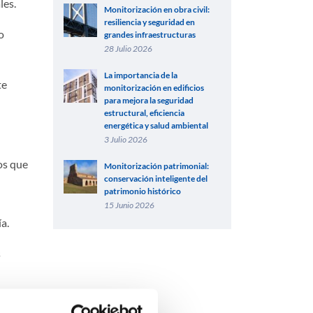
les.
Monitorización en obra civil:
resiliencia y seguridad en
o
grandes infraestructuras
28 Julio 2026
La importancia de la
te
monitorización en edificios
para mejora la seguridad
estructural, eficiencia
energética y salud ambiental
3 Julio 2026
os que
Monitorización patrimonial:
conservación inteligente del
patrimonio histórico
15 Junio 2026
a.
s
nterior