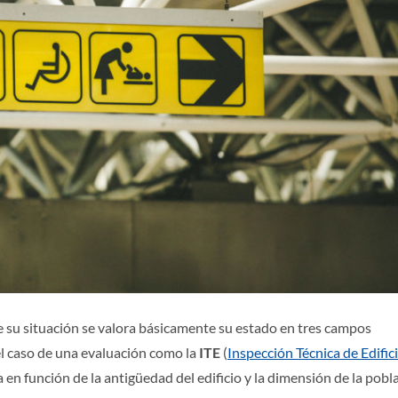
 su situación se valora básicamente su estado en tres campos
 el caso de una evaluación como la
ITE
(
Inspección Técnica de Edific
a en función de la antigüedad del edificio y la dimensión de la pobl