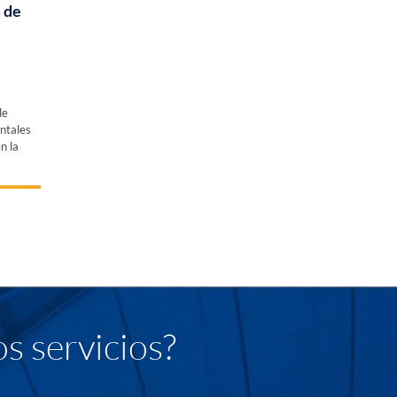
 de
de
entales
n la
s servicios?